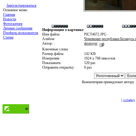
Зарегистрироваться
Основное меню
Главная
Новости
Фотогалерея
Личные сообщения
Информация о картинке
Профиль пользователя
Имя файла:
PICT4672.JPG
Статьи
Альбом:
Чемпионат республики Беларусь п
Автор: :
destroyer
Ключевые слова:
Размер файла:
142 KB
Измерения:
1024 x 768 пикселов
Показывать:
520 раз
Отправить открытку:
0 раз
Комментарии принадлежат автору. 
[
xcGallery