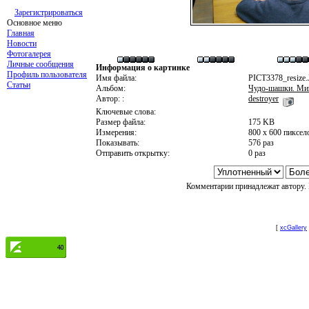
Зарегистрироваться
Основное меню
Главная
Новости
Фотогалерея
Личные сообщения
Информация о картинке
Профиль пользователя
Имя файла:
PICT3378_resize
Статьи
Альбом:
Чудо-шашки. Мин
Автор: :
destroyer
Ключевые слова:
Размер файла:
175 KB
Измерения:
800 x 600 пиксел
Показывать:
576 раз
Отправить открытку:
0 раз
Комментарии принадлежат автору. 
[
xcGallery