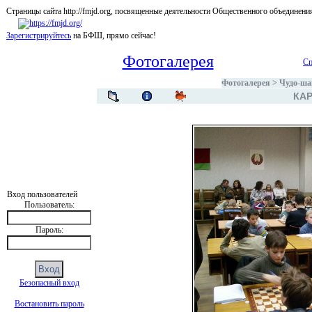
Страницы сайта http://fmjd.org, посвященные деятельности Общественного об
Зарегистрируйтесь
на БФШ, прямо сейчас!
Фотогалерея
Сп
Фотогалерея
>
Чудо-ша
КАР
Вход пользователей
Пользователь:
Пароль:
Безопасный вход
Востановить пароль