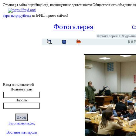
Страницы сайта http://fmjd.org, посвященные деятельности Общественного об
Зарегистрируйтесь
на БФШ, прямо сейчас!
Фотогалерея
Сп
Фотогалерея
>
Чудо-ша
КАР
Вход пользователей
Пользователь:
Пароль:
Безопасный вход
Востановить пароль