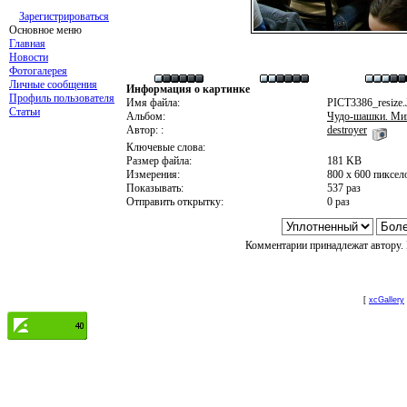
Зарегистрироваться
Основное меню
Главная
Новости
Фотогалерея
Личные сообщения
Информация о картинке
Профиль пользователя
Имя файла:
PICT3386_resize
Статьи
Альбом:
Чудо-шашки. Мин
Автор: :
destroyer
Ключевые слова:
Размер файла:
181 KB
Измерения:
800 x 600 пиксел
Показывать:
537 раз
Отправить открытку:
0 раз
Комментарии принадлежат автору. 
[
xcGallery