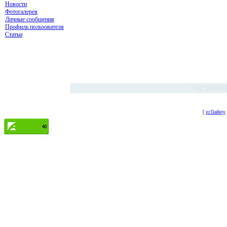
Новости
Фотогалерея
Личные сообщения
Профиль пользователя
Статьи
ОСТАНО
[
xcGallery