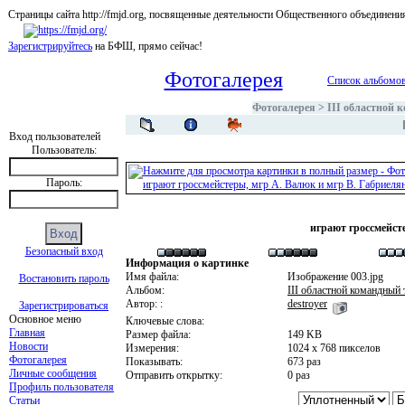
Страницы сайта http://fmjd.org, посвященные деятельности Общественного об
Зарегистрируйтесь
на БФШ, прямо сейчас!
Фотогалерея
Список альбомо
Фотогалерея
>
III областной 
Вход пользователей
Пользователь:
Пароль:
играют гроссмейст
Безопасный вход
Информация о картинке
Имя файла:
Изображение 003.jpg
Востановить пароль
Альбом:
III областной командный
Автор: :
destroyer
Зарегистрироваться
Основное меню
Ключевые слова:
Главная
Размер файла:
149 KB
Новости
Измерения:
1024 x 768 пикселов
Фотогалерея
Показывать:
673 раз
Личные сообщения
Отправить открытку:
0 раз
Профиль пользователя
Статьи