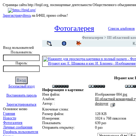
Страницы сайта http://fmjd.org, посвященные деятельности Общественного об
Зарегистрируйтесь
на БФШ, прямо сейчас!
Фотогалерея
Список альбомов
Фотогалерея
>
III областной к
К
Вход пользователей
Пользователь:
Пароль:
Играют кмс 
Безопасный вход
Информация о картинке
Имя файла:
Изображение 004.jpg
Востановить пароль
Альбом:
III областной командный 
Автор: :
destroyer
Зарегистрироваться
Основное меню
Ключевые слова:
Главная
Размер файла:
128 KB
Новости
Измерения:
1024 x 768 пикселов
Фотогалерея
Показывать:
639 раз
Личные сообщения
Отправить открытку:
0 раз
Профиль пользователя