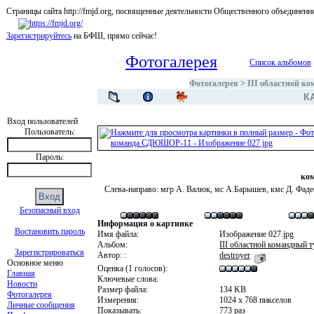
Страницы сайта http://fmjd.org, посвященные деятельности Общественного об
Зарегистрируйтесь
на БФШ, прямо сейчас!
Фотогалерея
Список альбомов
Фотогалерея
>
III областной к
К
Вход пользователей
Пользователь:
Пароль:
ко
Слева-направо: мгр А. Валюк, мс А.Барышев, кмс Д. Фаде
Безопасный вход
Информация о картинке
Востановить пароль
Имя файла:
Изображение 027.jpg
Альбом:
III областной командный 
Зарегистрироваться
Автор: :
destroyer
Основное меню
Оценка (1 голосов):
Главная
Ключевые слова:
Новости
Размер файла:
134 KB
Фотогалерея
Измерения:
1024 x 768 пикселов
Личные сообщения
Показывать:
773 раз