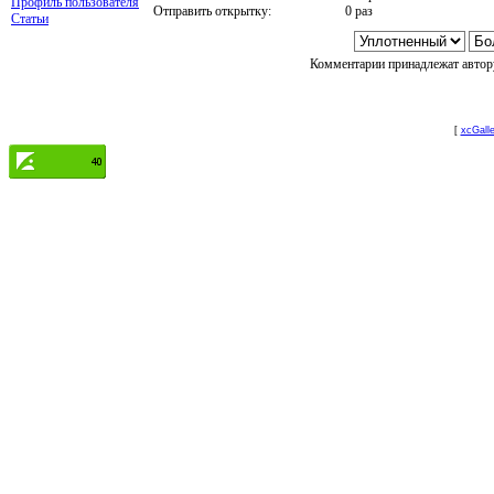
Профиль пользователя
Отправить открытку:
0 раз
Статьи
Комментарии принадлежат автору
[
xcGalle