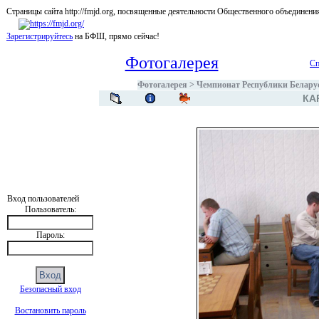
Страницы сайта http://fmjd.org, посвященные деятельности Общественного об
Зарегистрируйтесь
на БФШ, прямо сейчас!
Фотогалерея
Сп
Фотогалерея
>
Чемпионат Республики Белару
КА
Вход пользователей
Пользователь:
Пароль:
Безопасный вход
Востановить пароль