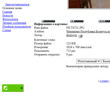
Зарегистрироваться
Основное меню
Главная
Новости
Фотогалерея
Личные сообщения
Информация о картинке
Профиль пользователя
Имя файла:
PICT4721.JPG
Статьи
Альбом:
Чемпионат Республики Беларусь п
Автор: :
destroyer
Ключевые слова:
Размер файла:
123 KB
Измерения:
1024 x 768 пикселов
Показывать:
713 раз
Отправить открытку:
0 раз
Комментарии принадлежат автору. 
[
xcGallery