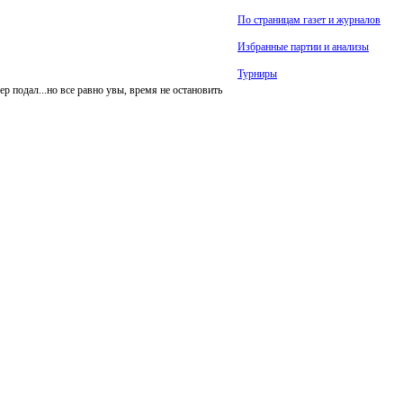
По страницам газет и журналов
Избранные партии и анализы
Турниры
р подал...но все равно увы, время не остановить