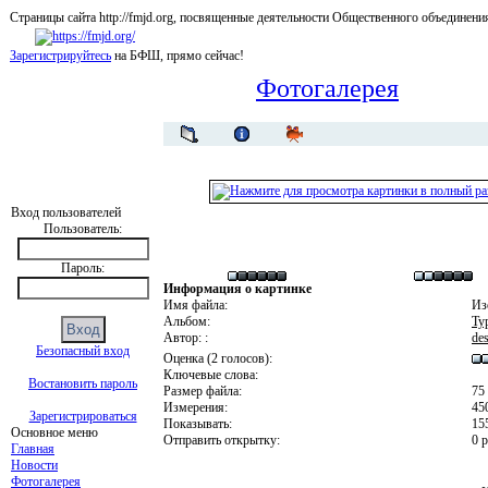
Страницы сайта http://fmjd.org, посвященные деятельности Общественного об
Зарегистрируйтесь
на БФШ, прямо сейчас!
Фотогалерея
Вход пользователей
Пользователь:
Пароль:
Информация о картинке
Имя файла:
Из
Альбом:
Ту
Автор: :
des
Безопасный вход
Оценка (2 голосов):
Ключевые слова:
Востановить пароль
Размер файла:
75
Измерения:
45
Зарегистрироваться
Показывать:
15
Основное меню
Отправить открытку:
0 р
Главная
Новости
Фотогалерея