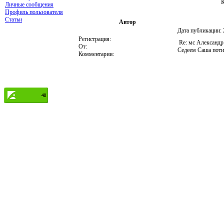
К
Личные сообщения
Профиль пользователя
Статьи
Автор
Дата публикации:
Регистрация:
Re: мс Александр
От:
Седеем Саша потих
Комментарии: