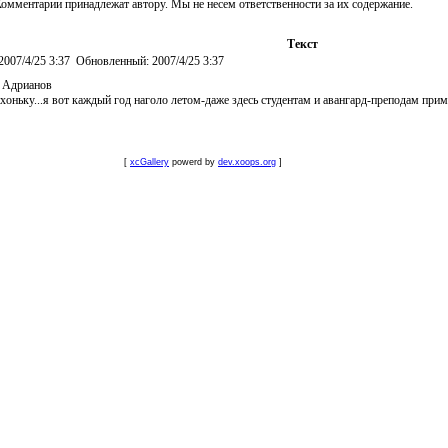
омментарии принадлежат автору. Мы не несем ответственности за их содержание.
Текст
2007/4/25 3:37
Обновленный:
2007/4/25 3:37
 Адрианов
оньку...я вот каждый год наголо летом-даже здесь студентам и авангард-преподам приме
[
xcGallery
powerd by
dev.xoops.org
]