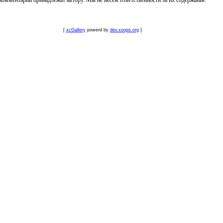
Комментарии принадлежат автору. Мы не несем ответственности за их содержание.
[
xcGallery
powerd by
dev.xoops.org
]