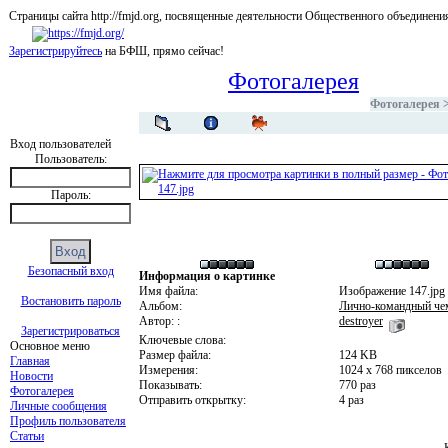
Страницы сайта http://fmjd.org, посвященные деятельности Общественного об
Зарегистрируйтесь
на БФШ, прямо сейчас!
Фотогалерея
Фотогалерея
Вход пользователей
Пользователь:
Пароль:
Безопасный вход
Информация о картинке
Имя файла:
Изображение 147.jpg
Востановить пароль
Альбом:
Лично-командный чем
Автор: :
destroyer
Зарегистрироваться
Ключевые слова:
Основное меню
Размер файла:
124 KB
Главная
Измерения:
1024 x 768 пикселов
Новости
Показывать:
770 раз
Фотогалерея
Отправить открытку:
4 раз
Личные сообщения
Профиль пользователя
Статьи