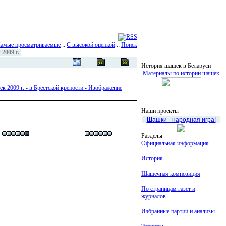
амые просматриваемые
::
С высокой оценкой
::
Поиск
2009 г.
История шашек в Беларуси
Материалы по истории шашек
Наши проекты
Шашки - народная игра!
Разделы
Официальная информация
История
Шашечная композиция
По страницам газет и
журналов
Избранные партии и анализы