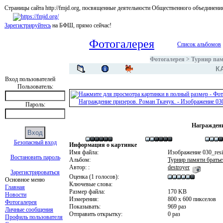
Страницы сайта http://fmjd.org, посвященные деятельности Общественного об
Зарегистрируйтесь
на БФШ, прямо сейчас!
Фотогалерея
Список альбомов
Фотогалерея
>
Турнир пам
К
Вход пользователей
Пользователь:
Пароль:
Награждени
Безопасный вход
Информация о картинке
Имя файла:
Изображение 030_resi
Востановить пароль
Альбом:
Турнир памяти братье
Автор: :
destroyer
Зарегистрироваться
Оценка (1 голосов):
Основное меню
Ключевые слова:
Главная
Размер файла:
170 KB
Новости
Измерения:
800 x 600 пикселов
Фотогалерея
Показывать:
969 раз
Личные сообщения
Отправить открытку:
0 раз
Профиль пользователя