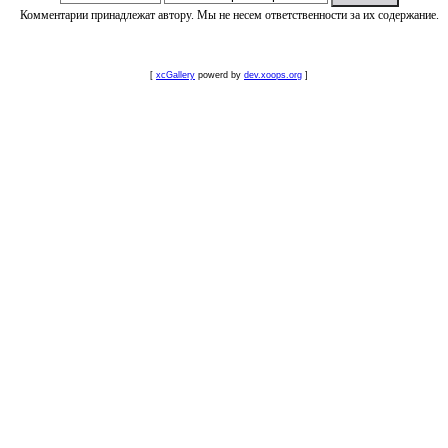
Комментарии принадлежат автору. Мы не несем ответственности за их содержание.
[
xcGallery
powerd by
dev.xoops.org
]