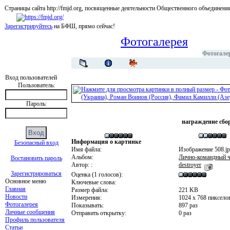
Страницы сайта http://fmjd.org, посвященные деятельности Общественного об
Зарегистрируйтесь
на БФШ, прямо сейчас!
Фотогалерея
Фотогале
Вход пользователей
Пользователь:
Пароль:
награждение сбо
Информация о картинке
Безопасный вход
Имя файла:
Изображение 508.j
Альбом:
Лично-командный ч
Востановить пароль
Автор: :
destroyer
Зарегистрироваться
Оценка (1 голосов):
Основное меню
Ключевые слова:
Главная
Размер файла:
221 KB
Новости
Измерения:
1024 x 768 пиксело
Фотогалерея
Показывать:
897 раз
Личные сообщения
Отправить открытку:
0 раз
Профиль пользователя
Статьи