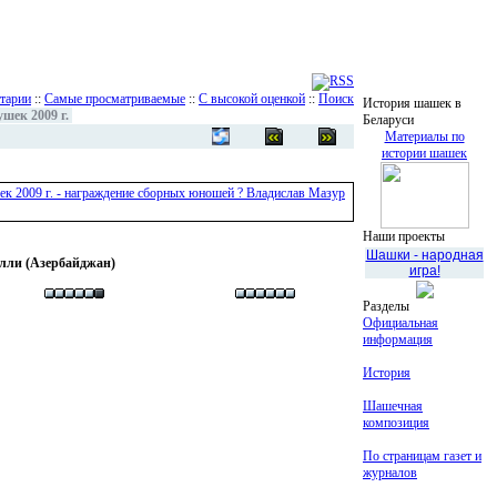
тарии
::
Самые просматриваемые
::
С высокой оценкой
::
Поиск
История шашек в
ек 2009 г.
Беларуси
Материалы по
истории шашек
Наши проекты
Шашки - народная
илли (Азербайджан)
игра!
Разделы
Официальная
информация
История
Шашечная
композиция
По страницам газет и
журналов