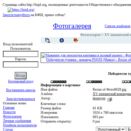
Страницы сайта http://fmjd.org, посвященные деятельности Общественного об
Зарегистрируйтесь
на БФШ, прямо сейчас!
Фотогалерея
Список альбомов
Фотогалерея
>
ХV юношеский 
Вход пользователей
Пользователь:
Пароль:
Победители т
Безопасный вход
Информация о картинке
Имя файла:
Resize of Фото0028.jpg
Востановить пароль
Альбом:
ХV юношеский командны
Автор: :
destroyer
Зарегистрироваться
Основное меню
Ключевые слова:
Главная
Размер файла:
81 KB
Новости
Измерения:
1024 x 768 пикселов
Фотогалерея
Показывать:
693 раз
Личные сообщения
Отправить открытку:
0 раз
Профиль пользователя
Статьи