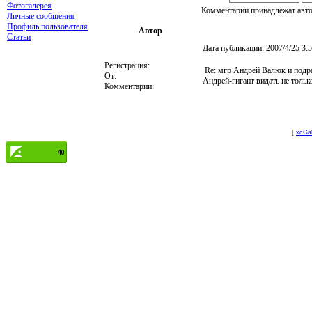
Фотогалерея
Комментарии принадлежат автор
Личные сообщения
Профиль пользователя
Автор
Статьи
Дата публикации:
2007/4/25 3
Регистрация:
Re: мгр Андрей Валюк и подр
От:
Андрей-гигант видать не толь
Комментарии:
[
xcGal