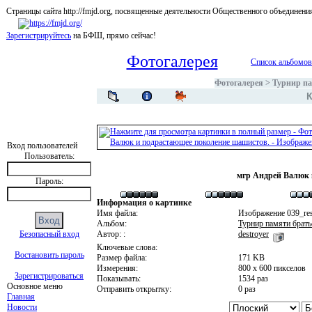
Страницы сайта http://fmjd.org, посвященные деятельности Общественного об
Зарегистрируйтесь
на БФШ, прямо сейчас!
Фотогалерея
Список альбомов
Фотогалерея
>
Турнир па
Вход пользователей
Пользователь:
мгр Андрей Валюк 
Пароль:
Информация о картинке
Имя файла:
Изображение 039_res
Альбом:
Турнир памяти брать
Безопасный вход
Автор: :
destroyer
Ключевые слова:
Востановить пароль
Размер файла:
171 KB
Измерения:
800 x 600 пикселов
Зарегистрироваться
Показывать:
1534 раз
Основное меню
Отправить открытку:
0 раз
Главная
Новости