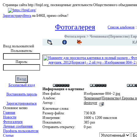
Страницы сайта http://fmjd.org, посвященные деятельности Общественного об
Зарегистрируйтесь
на БФШ, прямо сейчас!
Фотогалерея
Список альбомов
:
Фотогалерея
>
Чемпионат(Первенство) Евр
К
Вход пользователей
Пользователь:
Пароль:
Безопасный вход
Информация о картинке
Имя файла:
Изображение 004~2.jpg
Востановить пароль
Альбом:
Чемпионат(Первенство) Европы п
Автор: :
destroyer
Зарегистрироваться
Основное меню
Ключевые слова:
Главная
Размер файла:
730 KB
Новости
Измерения:
1600 x 1200 пикселов
Фотогалерея
Показывать:
385 раз
Личные сообщения
Отправить открытку:
0 раз
Профиль пользователя
Статьи