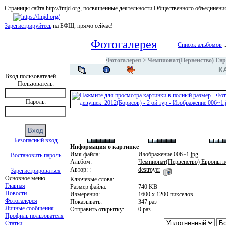
Страницы сайта http://fmjd.org, посвященные деятельности Общественного об
Зарегистрируйтесь
на БФШ, прямо сейчас!
Фотогалерея
Список альбомов
:
Фотогалерея
>
Чемпионат(Первенство) Евр
К
Вход пользователей
Пользователь:
Пароль:
Безопасный вход
Информация о картинке
Имя файла:
Изображение 006~1.jpg
Востановить пароль
Альбом:
Чемпионат(Первенство) Европы п
Автор: :
destroyer
Зарегистрироваться
Основное меню
Ключевые слова:
Главная
Размер файла:
740 KB
Новости
Измерения:
1600 x 1200 пикселов
Фотогалерея
Показывать:
347 раз
Личные сообщения
Отправить открытку:
0 раз
Профиль пользователя
Статьи