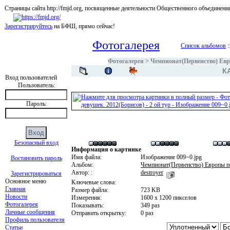
Страницы сайта http://fmjd.org, посвященные деятельности Общественного об
Зарегистрируйтесь
на БФШ, прямо сейчас!
Фотогалерея
Список альбомов
:
Фотогалерея
>
Чемпионат(Первенство) Евр
К
Вход пользователей
Пользователь:
Пароль:
Безопасный вход
Информация о картинке
Имя файла:
Изображение 009~0.jpg
Востановить пароль
Альбом:
Чемпионат(Первенство) Европы п
Автор: :
destroyer
Зарегистрироваться
Основное меню
Ключевые слова:
Главная
Размер файла:
723 KB
Новости
Измерения:
1600 x 1200 пикселов
Фотогалерея
Показывать:
349 раз
Личные сообщения
Отправить открытку:
0 раз
Профиль пользователя
Статьи