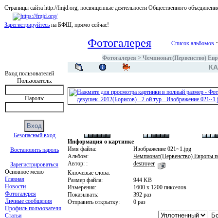
Страницы сайта http://fmjd.org, посвященные деятельности Общественного об
Зарегистрируйтесь
на БФШ, прямо сейчас!
Фотогалерея
Список альбомов
:
Фотогалерея
>
Чемпионат(Первенство) Евр
КА
Вход пользователей
Пользователь:
Пароль:
Безопасный вход
Информация о картинке
Имя файла:
Изображение 021~1.jpg
Востановить пароль
Альбом:
Чемпионат(Первенство) Европы п
Автор: :
destroyer
Зарегистрироваться
Основное меню
Ключевые слова:
Главная
Размер файла:
944 KB
Новости
Измерения:
1600 x 1200 пикселов
Фотогалерея
Показывать:
392 раз
Личные сообщения
Отправить открытку:
0 раз
Профиль пользователя
Статьи