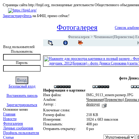
Страницы сайта http://fmjd.org, посвященные деятельности Общественного об
Зарегистрируйтесь
на БФШ, прямо сейчас!
Фотогалерея
Список альбом
Фотогалерея
>
Чемпионат(Первенство) Ев
Вход пользователей
Пользователь:
Пароль:
фото Дениса
Безопасный вход
Информация о картинке
Имя файла:
IMG_9113_измен.размер.JPG
Востановить пароль
Альбом:
Чемпионат(Первенство) Европы п
Автор: :
destroyer
Зарегистрироваться
Основное меню
Ключевые слова:
Главная
Размер файла:
218 KB
Новости
Измерения:
1024 x 683 пикселов
Фотогалерея
Показывать:
408 раз
Личные сообщения
Отправить открытку:
0 раз
Профиль пользователя
Статьи