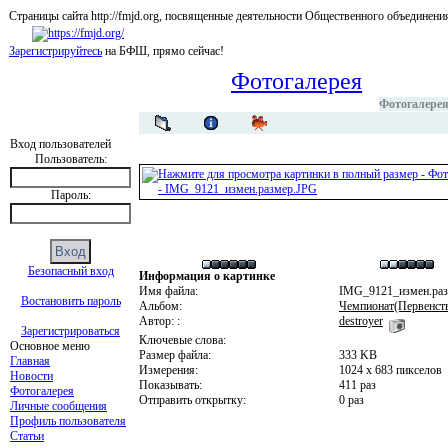
Страницы сайта http://fmjd.org, посвященные деятельности Общественного об
Зарегистрируйтесь
на БФШ, прямо сейчас!
Фотогалерея
Фотогалере
Вход пользователей
Пользователь:
Пароль:
Безопасный вход
Информация о картинке
Имя файла:
IMG_9121_измен.ра
Востановить пароль
Альбом:
Чемпионат(Первенств
Автор: :
destroyer
Зарегистрироваться
Ключевые слова:
Основное меню
Размер файла:
333 KB
Главная
Измерения:
1024 x 683 пикселов
Новости
Показывать:
411 раз
Фотогалерея
Отправить открытку:
0 раз
Личные сообщения
Профиль пользователя
Статьи