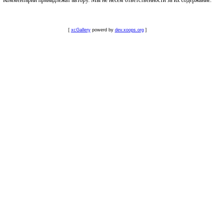
Комментарии принадлежат автору. Мы не несем ответственности за их содержание.
[
xcGallery
powerd by
dev.xoops.org
]