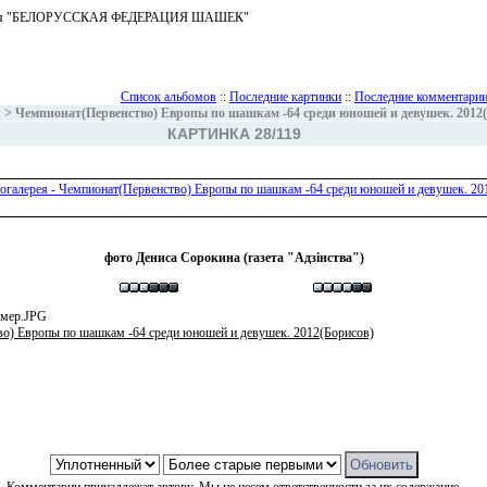
ъединения "БЕЛОРУССКАЯ ФЕДЕРАЦИЯ ШАШЕК"
Список альбомов
::
Последние картинки
::
Последние комментари
я
>
Чемпионат(Первенство) Европы по шашкам -64 среди юношей и девушек. 2012
КАРТИНКА 28/119
фото Дениса Сорокина (газета "Адзінства")
змер.JPG
о) Европы по шашкам -64 среди юношей и девушек. 2012(Борисов)