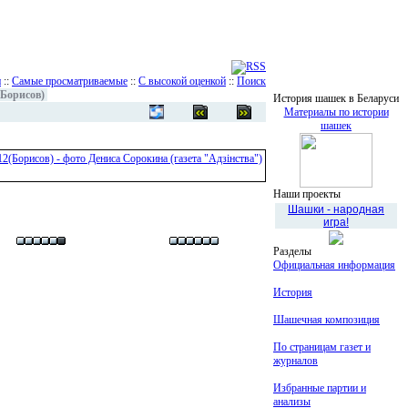
и
::
Самые просматриваемые
::
С высокой оценкой
::
Поиск
(Борисов)
История шашек в Беларуси
Материалы по истории
шашек
Наши проекты
Шашки - народная
игра!
Разделы
Официальная информация
История
Шашечная композиция
По страницам газет и
журналов
Избранные партии и
анализы