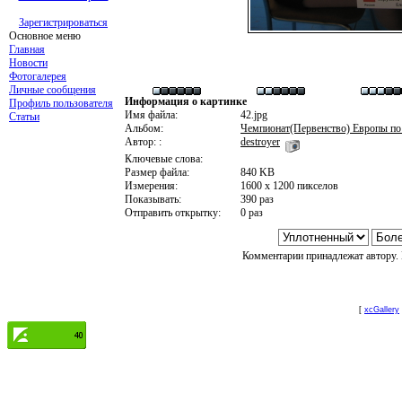
Зарегистрироваться
Основное меню
Главная
Новости
Фотогалерея
Личные сообщения
Информация о картинке
Профиль пользователя
Имя файла:
42.jpg
Статьи
Альбом:
Чемпионат(Первенство) Европы по
Автор: :
destroyer
Ключевые слова:
Размер файла:
840 KB
Измерения:
1600 x 1200 пикселов
Показывать:
390 раз
Отправить открытку:
0 раз
Комментарии принадлежат автору. 
[
xcGallery