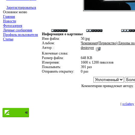
Зарегистрироваться
Основное меню
Главная
Новости
Фотогалерея
Личные сообщения
Информация о картинке
Профиль пользователя
Имя файла:
50.jpg
Статьи
Альбом:
Чемпионат(Первенство) Европы по
Автор: :
destroyer
Ключевые слова:
Размер файла:
648 KB
Измерения:
1600 x 1200 пикселов
Показывать:
391 раз
Отправить открытку:
0 раз
Комментарии принадлежат автору. 
[
xcGallery