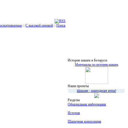
осматриваемые
::
С высокой оценкой
::
Поиск
История шашек в Беларуси
Материалы по истории шашек
Наши проекты
Шашки - народная игра!
Разделы
Официальная информация
История
Шашечная композиция