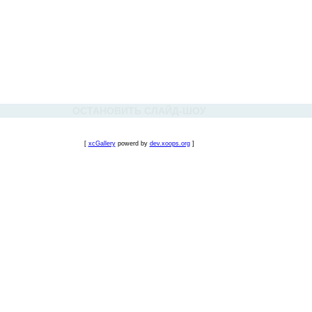
ОСТАНОВИТЬ СЛАЙД-ШОУ
[
xcGallery
powerd by
dev.xoops.org
]