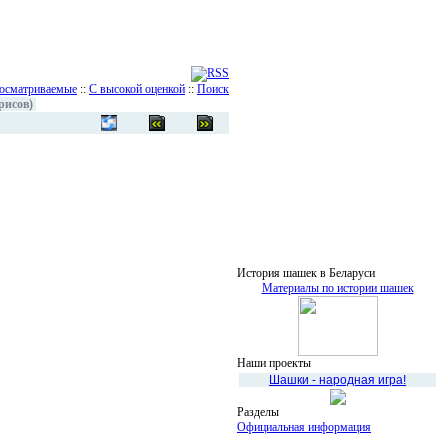
осматриваемые
::
С высокой оценкой
::
Поиск
рисов)
История шашек в Беларуси
Материалы по истории шашек
Наши проекты
Шашки - народная игра!
Разделы
Официальная информация