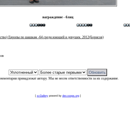
награждение - блиц
ство) Европы по шашкам -64 среди юношей и девушек. 2012(Борисов)
лов
омментарии принадлежат автору. Мы не несем ответственности за их содержание.
[
xcGallery
powerd by
dev.xoops.org
]