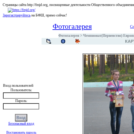
Страницы сайта http://fmjd.org, посвященные деятельности Общественного об
Зарегистрируйтесь
на БФШ, прямо сейчас!
Фотогалерея
Сп
Фотогалерея
>
Чемпионат(Первенство) Европы
КАР
Вход пользователей
Пользователь:
Пароль:
Безопасный вход
Востановить пароль