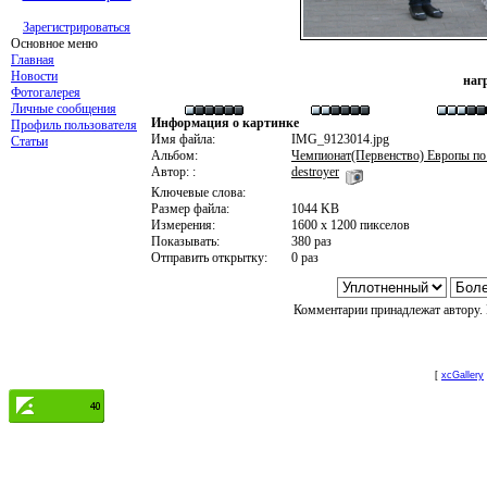
Зарегистрироваться
Основное меню
Главная
Новости
наг
Фотогалерея
Личные сообщения
Информация о картинке
Профиль пользователя
Имя файла:
IMG_9123014.jpg
Статьи
Альбом:
Чемпионат(Первенство) Европы по
Автор: :
destroyer
Ключевые слова:
Размер файла:
1044 KB
Измерения:
1600 x 1200 пикселов
Показывать:
380 раз
Отправить открытку:
0 раз
Комментарии принадлежат автору. 
[
xcGallery