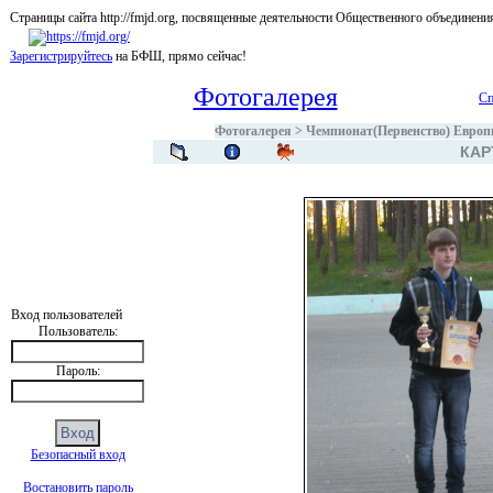
Страницы сайта http://fmjd.org, посвященные деятельности Общественного об
Зарегистрируйтесь
на БФШ, прямо сейчас!
Фотогалерея
Сп
Фотогалерея
>
Чемпионат(Первенство) Европы
КАР
Вход пользователей
Пользователь:
Пароль:
Безопасный вход
Востановить пароль