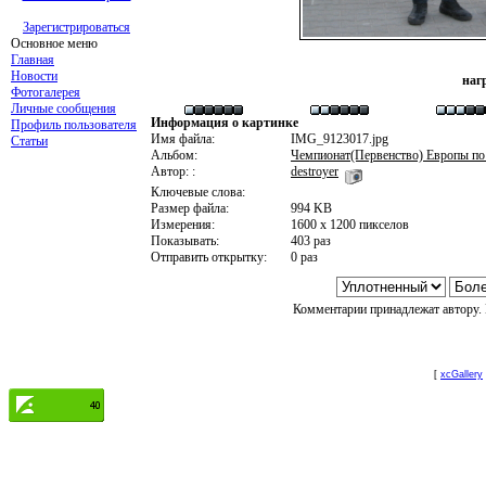
Зарегистрироваться
Основное меню
Главная
Новости
наг
Фотогалерея
Личные сообщения
Информация о картинке
Профиль пользователя
Имя файла:
IMG_9123017.jpg
Статьи
Альбом:
Чемпионат(Первенство) Европы по
Автор: :
destroyer
Ключевые слова:
Размер файла:
994 KB
Измерения:
1600 x 1200 пикселов
Показывать:
403 раз
Отправить открытку:
0 раз
Комментарии принадлежат автору. 
[
xcGallery