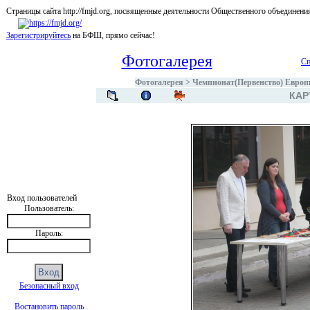
Страницы сайта http://fmjd.org, посвященные деятельности Общественного об
Зарегистрируйтесь
на БФШ, прямо сейчас!
Фотогалерея
Сп
Фотогалерея
>
Чемпионат(Первенство) Европы
КАР
Вход пользователей
Пользователь:
Пароль:
Безопасный вход
Востановить пароль