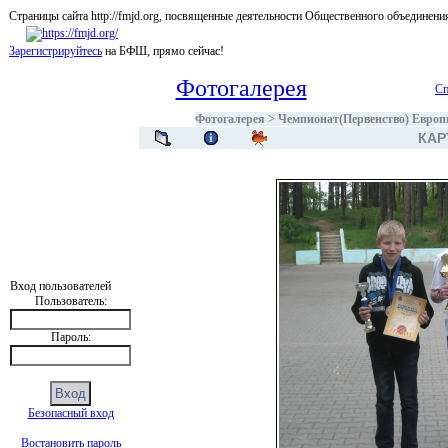
Страницы сайта http://fmjd.org, посвященные деятельности Общественного об
Зарегистрируйтесь
на БФШ, прямо сейчас!
Фотогалерея
Сп
Фотогалерея
>
Чемпионат(Первенство) Европы
КАР
Вход пользователей
Пользователь:
Пароль:
Безопасный вход
Востановить пароль