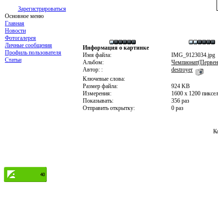
Зарегистрироваться
Основное меню
Главная
Новости
Фотогалерея
Личные сообщения
Информация о картинке
Профиль пользователя
Имя файла:
IMG_9123034.jpg
Статьи
Альбом:
Чемпионат(Первен
Автор: :
destroyer
Ключевые слова:
Размер файла:
924 KB
Измерения:
1600 x 1200 пиксе
Показывать:
356 раз
Отправить открытку:
0 раз
К