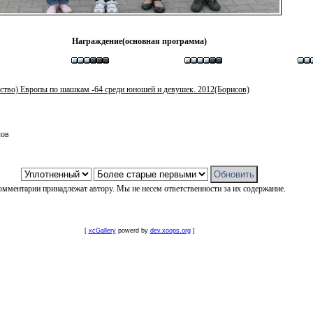
Награждение(основная программа)
ство) Европы по шашкам -64 среди юношей и девушек. 2012(Борисов)
лов
омментарии принадлежат автору. Мы не несем ответственности за их содержание.
[
xcGallery
powerd by
dev.xoops.org
]