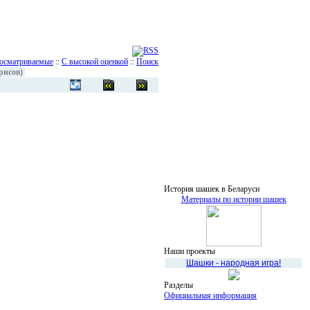
осматриваемые
::
С высокой оценкой
::
Поиск
рисов)
История шашек в Беларуси
Материалы по истории шашек
Наши проекты
Шашки - народная игра!
Разделы
Официальная информация