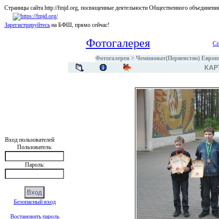
Страницы сайта http://fmjd.org, посвященные деятельности Общественного об
Зарегистрируйтесь
на БФШ, прямо сейчас!
Фотогалерея
Сп
Фотогалерея
>
Чемпионат(Первенство) Европы
КАР
Вход пользователей
Пользователь:
Пароль:
Безопасный вход
Востановить пароль