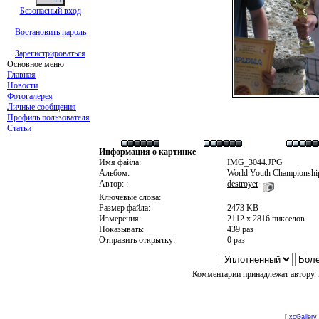
Безопасный вход
Востановить пароль
Зарегистрироваться
Основное меню
Главная
Новости
Фотогалерея
Личные сообщения
Профиль пользователя
Статьи
Информация о картинке
Имя файла:
IMG_3044.JPG
Альбом:
World Youth Championship 
Автор: :
destroyer
Ключевые слова:
Размер файла:
2473 KB
Измерения:
2112 x 2816 пикселов
Показывать:
439 раз
Отправить открытку:
0 раз
Комментарии принадлежат автору. 
[
xcGallery