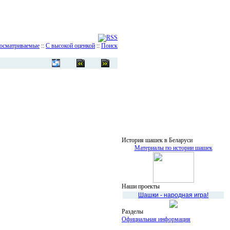
осматриваемые
::
С высокой оценкой
::
Поиск
История шашек в Беларуси
Материалы по истории шашек
Наши проекты
Шашки - народная игра!
Разделы
Официальная информация