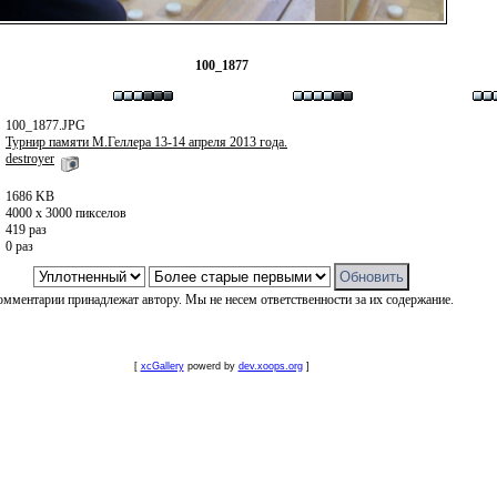
100_1877
100_1877.JPG
Турнир памяти М.Геллера 13-14 апреля 2013 года.
destroyer
1686 KB
4000 x 3000 пикселов
419 раз
0 раз
омментарии принадлежат автору. Мы не несем ответственности за их содержание.
[
xcGallery
powerd by
dev.xoops.org
]