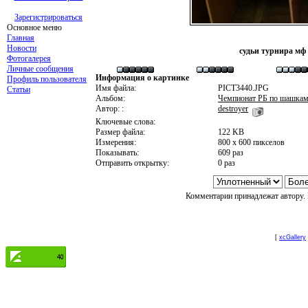
Зарегистрироваться
Основное меню
Главная
Новости
судьи турнира мф
Фотогалерея
Личные сообщения
Информация о картинке
Профиль пользователя
Имя файла:
PICT3440.JPG
Статьи
Альбом:
Чемпионат РБ по шашкам-
Автор: :
destroyer
Ключевые слова:
Размер файла:
122 KB
Измерения:
800 x 600 пикселов
Показывать:
609 раз
Отправить открытку:
0 раз
Комментарии принадлежат автору. 
[
xcGallery