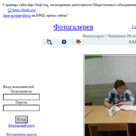
Страницы сайта http://fmjd.org, посвященные деятельности Общественного об
Зарегистрируйтесь
на БФШ, прямо сейчас!
Фотогалерея
Сп
Фотогалерея
>
Чемпионат РБ по
КА
Вход пользователей
Пользователь:
Пароль:
Безопасный вход
Востановить пароль