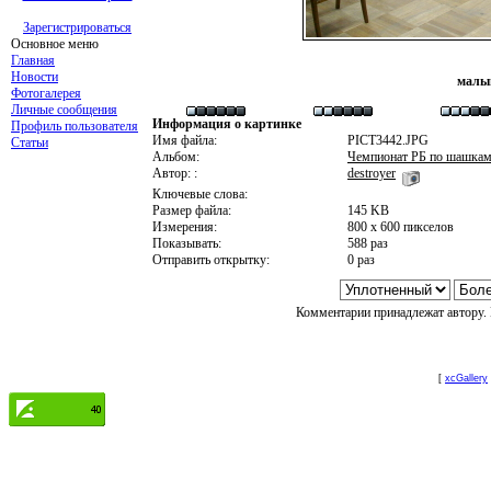
Зарегистрироваться
Основное меню
Главная
Новости
малы
Фотогалерея
Личные сообщения
Информация о картинке
Профиль пользователя
Имя файла:
PICT3442.JPG
Статьи
Альбом:
Чемпионат РБ по шашкам-
Автор: :
destroyer
Ключевые слова:
Размер файла:
145 KB
Измерения:
800 x 600 пикселов
Показывать:
588 раз
Отправить открытку:
0 раз
Комментарии принадлежат автору. 
[
xcGallery