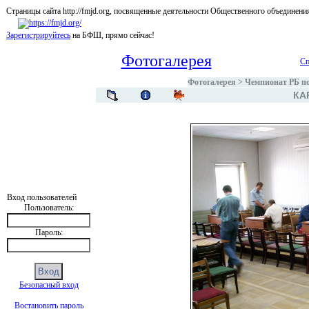
Страницы сайта http://fmjd.org, посвященные деятельности Общественного об
Зарегистрируйтесь
на БФШ, прямо сейчас!
Фотогалерея
Сп
Фотогалерея
>
Чемпионат РБ по
КА
Вход пользователей
Пользователь:
Пароль:
Безопасный вход
Востановить пароль