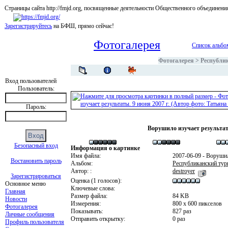
Страницы сайта http://fmjd.org, посвященные деятельности Общественного об
Зарегистрируйтесь
на БФШ, прямо сейчас!
Фотогалерея
Список альбо
Фотогалерея
>
Республик
Вход пользователей
Пользователь:
Пароль:
Ворушило изучает результаты
Безопасный вход
Информация о картинке
Имя файла:
2007-06-09 - Воруши
Востановить пароль
Альбом:
Республиканский турн
Автор: :
destroyer
Зарегистрироваться
Оценка (1 голосов):
Основное меню
Ключевые слова:
Главная
Размер файла:
84 KB
Новости
Измерения:
800 x 600 пикселов
Фотогалерея
Показывать:
827 раз
Личные сообщения
Отправить открытку:
0 раз
Профиль пользователя