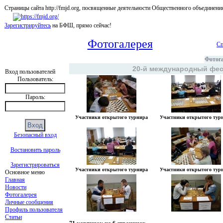
Страницы сайта http://fmjd.org, посвященные деятельности Общественного об
Зарегистрируйтесь
на БФШ, прямо сейчас!
Фотогалерея
Сп
Фотог
20-й международный фес
Вход пользователей
Пользователь:
Пароль:
Участники открытого турнира
Участники открытого тур
Безопасный вход
Востановить пароль
Зарегистрироваться
Участники открытого турнира
Участники открытого тур
Основное меню
Главная
Новости
Фотогалерея
Личные сообщения
Профиль пользователя
Статьи