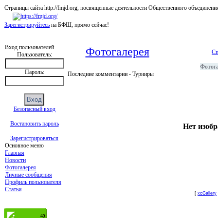
Страницы сайта http://fmjd.org, посвященные деятельности Общественного об
Зарегистрируйтесь
на БФШ, прямо сейчас!
Вход пользователей
Фотогалерея
Сп
Пользователь:
Фотог
Пароль:
Последние комментарии - Турниры
Безопасный вход
Востановить пароль
Нет изобр
Зарегистрироваться
Основное меню
Главная
Новости
Фотогалерея
Личные сообщения
Профиль пользователя
Статьи
[
xcGallery