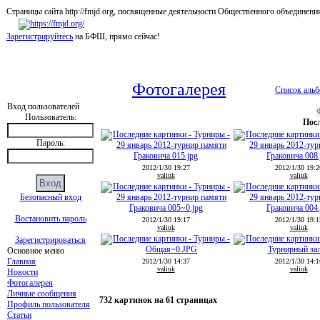
Страницы сайта http://fmjd.org, посвященные деятельности Общественного об
Зарегистрируйтесь
на БФШ, прямо сейчас!
Фотогалерея
Список аль
Вход пользователей
Пользователь:
Пос
Пароль:
2012/1/30 19:27
2012/1/30 19:2
valiuk
valiuk
Безопасный вход
Востановить пароль
2012/1/30 19:17
2012/1/30 19:1
valiuk
valiuk
Зарегистрироваться
Основное меню
Главная
2012/1/30 14:37
2012/1/30 14:1
valiuk
valiuk
Новости
Фотогалерея
Личные сообщения
732 картинок на 61 страницах
Профиль пользователя
Статьи