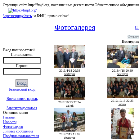
Страницы сайта http://fmjd.org, посвященные деятельности Общественного об
Зарегистрируйтесь
на БФШ, прямо сейчас!
Фотогалерея
Сп
Фотог
Последние
Вход пользователей
Пользователь:
Пароль:
2013/4/18 20:39
2013/4/18 20:39
destroyer
destroyer
Безопасный вход
Востановить пароль
2012/10/13 22:33
2012/10/13 22:34
valiuk
valiuk
Зарегистрироваться
Основное меню
Главная
Новости
Фотогалерея
Личные сообщения
2012/7/15 11:05
Профиль пользователя
destroyer