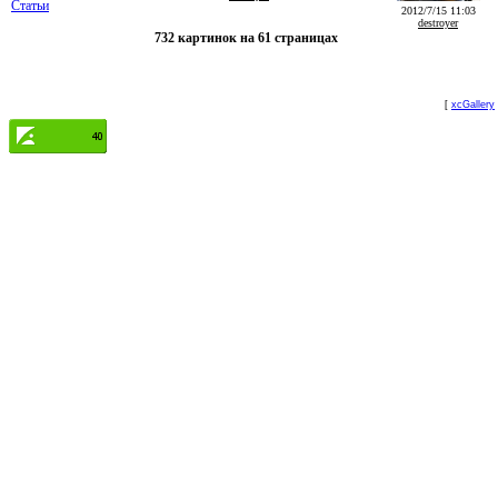
Статьи
2012/7/15 11:03
destroyer
732 картинок на 61 страницах
[
xcGallery