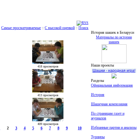
:
Самые просматриваемые
::
С высокой оценкой
::
Поиск
История шашек в Беларуси
Материалы по истории
шашек
Наши проекты
418 просмотров
Шашки - народная игра!
Разделы
Официальная информация
История
413 просмотров
Шашечная композиция
По страницам газет и
журналов
409 просмотров
Избранные партии и анализы
1
2
3
4
5
6
7
8
9
10
Турниры