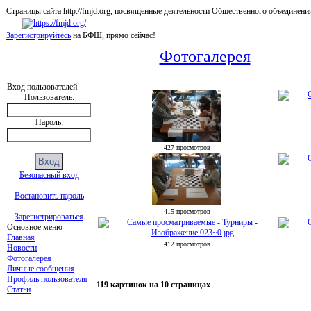
Страницы сайта http://fmjd.org, посвященные деятельности Общественного об
Зарегистрируйтесь
на БФШ, прямо сейчас!
Фотогалерея
Вход пользователей
Пользователь:
Пароль:
427 просмотров
Безопасный вход
Востановить пароль
415 просмотров
Зарегистрироваться
Основное меню
Главная
412 просмотров
Новости
Фотогалерея
Личные сообщения
Профиль пользователя
119 картинок на 10 страницах
Статьи