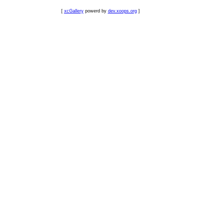
[
xcGallery
powerd by
dev.xoops.org
]