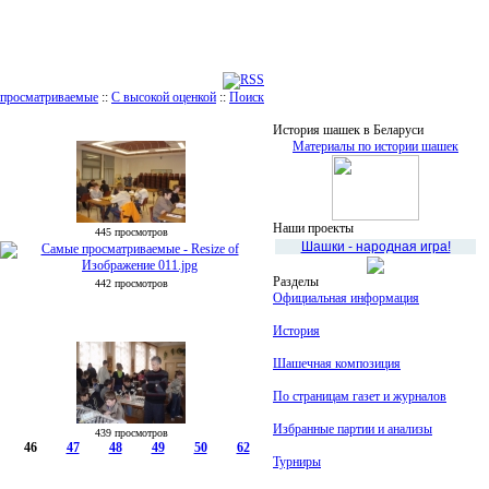
просматриваемые
::
С высокой оценкой
::
Поиск
История шашек в Беларуси
Материалы по истории шашек
Наши проекты
445 просмотров
Шашки - народная игра!
Разделы
442 просмотров
Официальная информация
История
Шашечная композиция
По страницам газет и журналов
Избранные партии и анализы
439 просмотров
46
47
48
49
50
62
Турниры