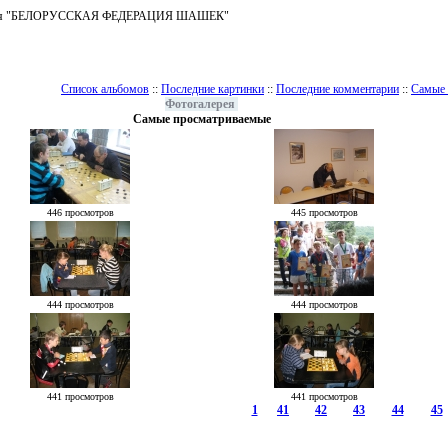
ъединения "БЕЛОРУССКАЯ ФЕДЕРАЦИЯ ШАШЕК"
Список альбомов
::
Последние картинки
::
Последние комментарии
::
Самые 
Фотогалерея
Самые просматриваемые
446 просмотров
445 просмотров
444 просмотров
444 просмотров
441 просмотров
441 просмотров
1
41
42
43
44
45