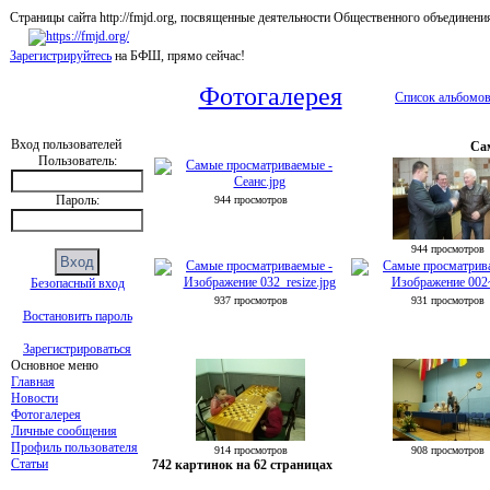
Страницы сайта http://fmjd.org, посвященные деятельности Общественного об
Зарегистрируйтесь
на БФШ, прямо сейчас!
Фотогалерея
Список альбомо
Вход пользователей
Са
Пользователь:
Пароль:
944 просмотров
944 просмотров
Безопасный вход
937 просмотров
931 просмотров
Востановить пароль
Зарегистрироваться
Основное меню
Главная
Новости
Фотогалерея
Личные сообщения
Профиль пользователя
914 просмотров
908 просмотров
Статьи
742 картинок на 62 страницах