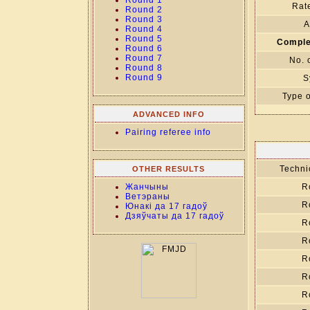
Round 1
Rate
Round 2
Round 3
A
Round 4
Round 5
Comple
Round 6
Round 7
No. 
Round 8
Round 9
S
Type o
ADVANCED INFO
Pairing referee info
Technic
OTHER RESULTS
Жанчыны
R
Ветэраны
R
Юнакі да 17 гадоў
Дзяўчаты да 17 гадоў
R
R
R
R
R