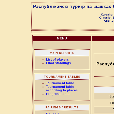
Рэспубліканскі турнір па шашках-
Слонім 
Classic, 
Arbite
MENU
MAIN REPORTS
List of players
Final standings
Рэспубл
TOURNAMENT TABLES
Tournament table
Tournament table
according to places
Progress table
Sta
En
PAIRINGS / RESULTS