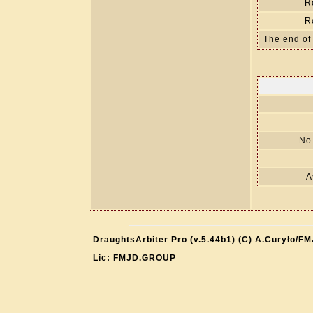
R
R
The end of
No.
A
DraughtsArbiter Pro (v.5.44b1) (C) A.Curyło/F
Lic: FMJD.GROUP