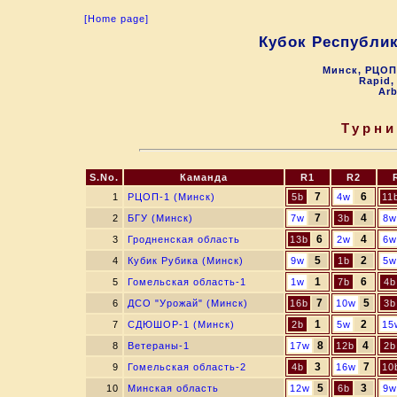
[Home page]
Кубок Республи
Минск, РЦОП 
Rapid, 
Arb
Турни
S.No.
Каманда
R1
R2
7
6
1
РЦОП-1 (Минск)
5b
4w
11
7
4
2
БГУ (Минск)
7w
3b
8w
6
4
3
Гродненская область
13b
2w
6w
5
2
4
Кубик Рубика (Минск)
9w
1b
5w
1
6
5
Гомельская область-1
1w
7b
4b
7
5
6
ДСО "Урожай" (Минск)
16b
10w
3b
1
2
7
СДЮШОР-1 (Минск)
2b
5w
15
8
4
8
Ветераны-1
17w
12b
2b
3
7
9
Гомельская область-2
4b
16w
10
5
3
10
Минская область
12w
6b
9w