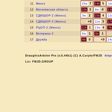
7
5
11
Минск
15w
14b
1w
3
4
12
Могилевская область
10b
8w
13
2
4
13
СДЮШОР-2 (Минск)
3w
15b
12
+0
3
14
СДЮШОР-3 (Минск)
11w
17
1
4
15
РЦОП-2 (Минск)
11b
13w
7b
1
1
16
Ветераны-2
6w
9b
0
+0
17
Дружба
8b
14
DraughtsArbiter Pro (v.5.44b1) (C) A.Curyło/FMJD
http
Lic: FMJD.GROUP