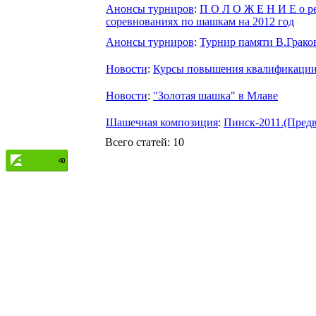
Анонсы турниров
:
П О Л О Ж Е Н И Е o р
соревнованиях по шашкам на 2012 год
Анонсы турниров
:
Турнир памяти В.Грако
Новости
:
Курсы повышения квалификаци
Новости
:
"Золотая шашка" в Млаве
Шашечная композиция
:
Пинск-2011.(Предв
Всего статей: 10