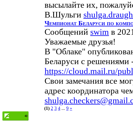
высылайте их, пожалуйс
В.Шульги
shulga.draug
Чемпионат Беларуси по компо
Сообщений
swim
в 202
Уважаемые друзья!
В "Облаке" опубликова
Беларуси с решениями 
https://cloud.mail.ru/p
Свои замечания все мо
адрес координатора че
shulga.checkers@gmail
(1)
2
3
4
...
9
»