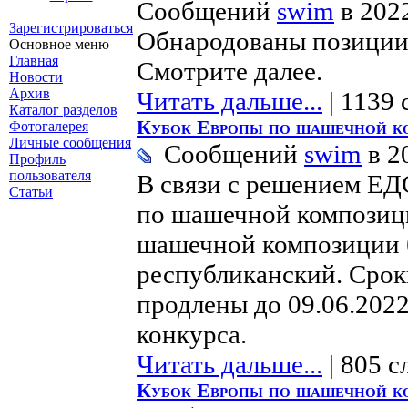
Сообщений
swim
в 202
Зарегистрироваться
Обнародованы позиции
Основное меню
Главная
Смотрите далее.
Новости
Архив
Читать дальше...
| 1139 
Каталог разделов
Кубок Европы по шашечной к
Фотогалерея
Личные сообщения
Сообщений
swim
в 2
Профиль
пользователя
В связи с решением ЕД
Статьи
по шашечной композици
шашечной композиции 
республиканский. Сро
продлены до 09.06.202
конкурса.
Читать дальше...
| 805 с
Кубок Европы по шашечной к