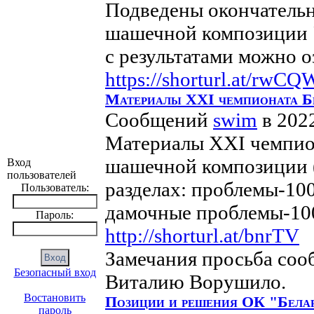
Подведены окончательн
шашечной композиции "
с результатами можно о
https://shorturl.at/rwCQ
Материалы XXI чемпионата Бе
Сообщений
swim
в 202
Материалы XXI чемпион
шашечной композиции (
Вход
пользователей
разделах: проблемы-10
Пользователь:
дамочные проблемы-100
Пароль:
http://shorturl.at/bnrTV
Замечания просьба соо
Безопасный вход
Виталию Ворушило.
Востановить
Позиции и решения ОК "Бела
пароль