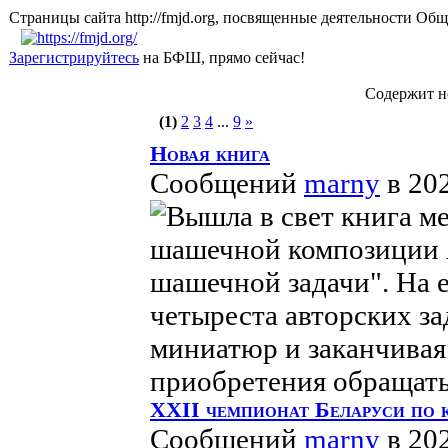
Страницы сайта http://fmjd.org, посвященные деятельно
Зарегистрируйтесь
на БФШ, прямо сейчас!
Содержит н
(1)
2
3
4
...
9
»
Новая книга
Сообщений
marny
в 20
Вышла в свет книга м
шашечной композиции 
шашечной задачи". На 
четыреста авторских за
миниатюр и заканчива
приобретения обращатьс
XXII чемпионат Беларуси по 
Сообщений
marny
в 20