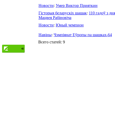
Новости
:
Умер Виктор Прияткин
Гісторыя беларускіх шашак
:
110 гадоў з дн
Мацвея Рабіновіча
Новости
:
Юный чемпион
Навіны
:
Чэмпіянат Еўропы па шашках-64
Всего статей: 9