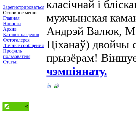
класічнай і бліск
Зарегистрироваться
Основное меню
мужчынская каман
Главная
Новости
Андрэй Валюк, М
Архив
Каталог разделов
Фотогалерея
Ціханаў) двойчы 
Личные сообщения
Профиль
прызёрам! Віншу
пользователя
Статьи
чэмпіянату.