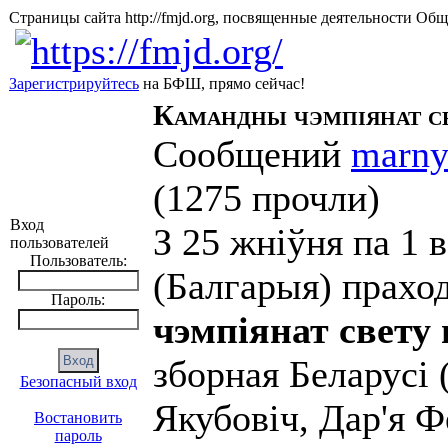
Страницы сайта http://fmjd.org, посвященные деятельно
Зарегистрируйтесь
на БФШ, прямо сейчас!
Камандны чэмпіянат с
Сообщений
marn
(
1275 прочли
)
Вход
З 25 жніўня па 1 
пользователей
Пользователь:
(Балгарыя) прахо
Пароль:
чэмпіянат свету
зборная Беларусі
Безопасный вход
Якубовіч, Дар'я Ф
Востановить
пароль