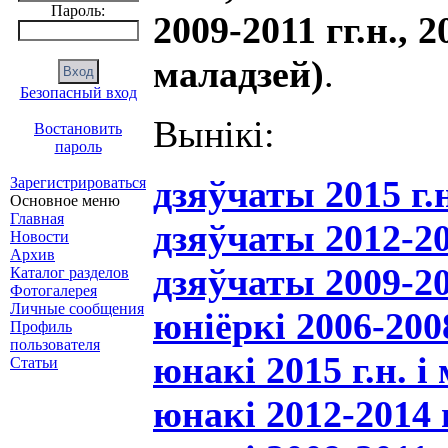
Пароль:
2009-2011 гг.н., 20
маладзей)
.
Безопасный вход
Вынікі:
Востановить
пароль
дзяўчаты 2015 г.н
Зарегистрироваться
Основное меню
Главная
дзяўчаты 2012-20
Новости
Архив
дзяўчаты 2009-20
Каталог разделов
Фотогалерея
Личные сообщения
юніёркі 2006-2008
Профиль
пользователя
юнакі 2015 г.н. і
Статьи
юнакі 2012-2014 г