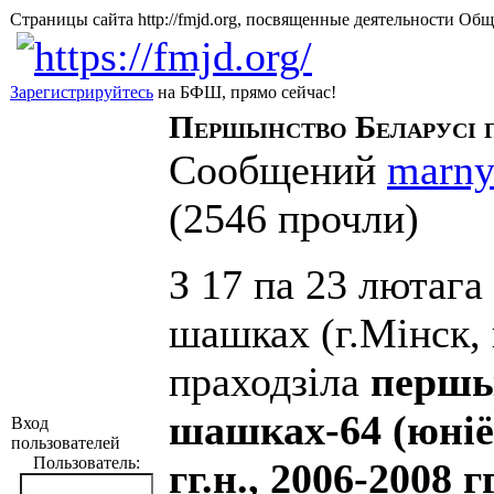
Страницы сайта http://fmjd.org, посвященные деятельно
Зарегистрируйтесь
на БФШ, прямо сейчас!
Першынство Беларусі 
Сообщений
marn
(
2546 прочли
)
З 17 па 23 лютаг
шашках (г.Мінск, 
праходзіла
першы
шашках-64 (юніё
Вход
пользователей
Пользователь:
гг.н., 2006-2008 