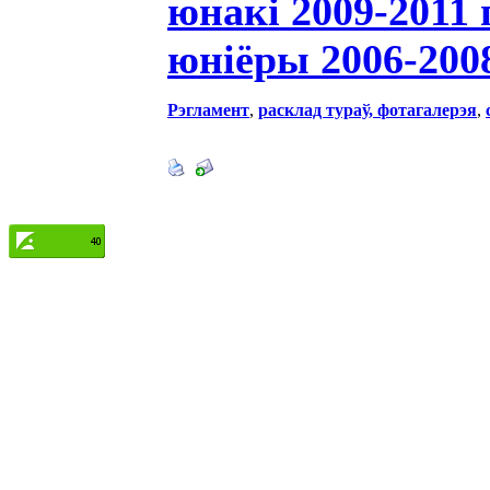
юнакі 2009-2011 г
юніёры 2006-2008 
Рэгламент
,
расклад тураў,
фотагалерэя
,