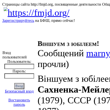
Страницы сайта http://fmjd.org, посвященные деятельно
Зарегистрируйтесь
на БФШ, прямо сейчас!
Віншуем з юбілеем!
Сообщений
marn
Вход
пользователей
прочли
)
Пользователь:
Пароль:
Віншуем з юбіле
Сахненка-Мейле
Безопасный вход
(1979), СССР (197
Востановить
пароль