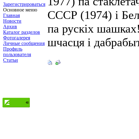
1977) па стаклет
Зарегистрироваться
Основное меню
СССР (1974) і Бел
Главная
Новости
па рускіх шашках
Архив
Каталог разделов
Фотогалерея
шчасця і дабрабы
Личные сообщения
Профиль
пользователя
Статьи